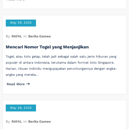
May 29, 2025
By
RAf4L
In
Berita Games
Mencari Nomor Togel yang Menjanjikan
Togel, atau toto gelap, telah jadi sebagai salah satu jenis hiburan yang
populer di antara Indonesia, terutama dalam format toto Singapore.
Harian, ribuan individu mengupayakan peruntungannya dengan angka-
angka yang mereka…
Read More
May 28, 2025
By
RAf4L
In
Berita Games