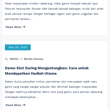
Pada masyarakat modern sekarang, video game menjadi sebuah opsi
hiburan terpopuler disukai oleh banyak banyak kalangan, mulai dari anak-
anak sampai remaja. Dengan berbagai ragam opsi game unggulan dan
permainan terbaru…
Read More
May 26, 2025
By
RAf4L
In
Berita Games
Demo Slot Daring Menguntungkan: Cara untuk
Mendapatkan Hadiah Utama
Dalam dunia perjudian online, permainan slot merupakan salah satu
game yang sangat sangat populer dan diminati kalangan masyarakat.
Dengan hadirnya kehadiran demo slot yang gacor, para pemain sekarang
mendapat kesempatan…
Read More