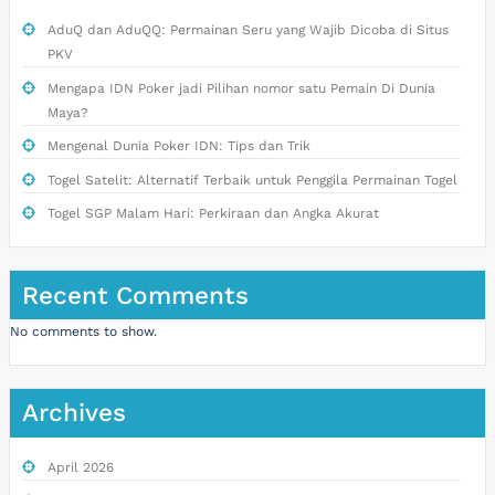
AduQ dan AduQQ: Permainan Seru yang Wajib Dicoba di Situs
PKV
Mengapa IDN Poker jadi Pilihan nomor satu Pemain Di Dunia
Maya?
Mengenal Dunia Poker IDN: Tips dan Trik
Togel Satelit: Alternatif Terbaik untuk Penggila Permainan Togel
Togel SGP Malam Hari: Perkiraan dan Angka Akurat
Recent Comments
No comments to show.
Archives
April 2026