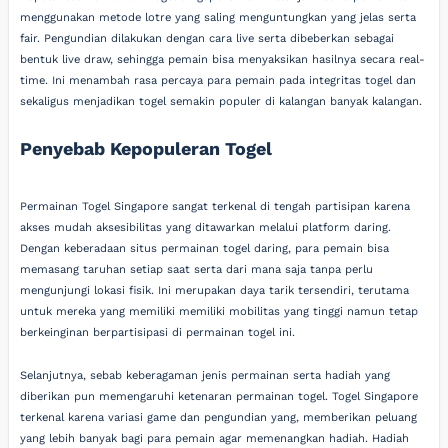
menggunakan metode lotre yang saling menguntungkan yang jelas serta
fair. Pengundian dilakukan dengan cara live serta dibeberkan sebagai
bentuk live draw, sehingga pemain bisa menyaksikan hasilnya secara real-
time. Ini menambah rasa percaya para pemain pada integritas togel dan
sekaligus menjadikan togel semakin populer di kalangan banyak kalangan.
Penyebab Kepopuleran Togel
Permainan Togel Singapore sangat terkenal di tengah partisipan karena
akses mudah aksesibilitas yang ditawarkan melalui platform daring.
Dengan keberadaan situs permainan togel daring, para pemain bisa
memasang taruhan setiap saat serta dari mana saja tanpa perlu
mengunjungi lokasi fisik. Ini merupakan daya tarik tersendiri, terutama
untuk mereka yang memiliki memiliki mobilitas yang tinggi namun tetap
berkeinginan berpartisipasi di permainan togel ini.
Selanjutnya, sebab keberagaman jenis permainan serta hadiah yang
diberikan pun memengaruhi ketenaran permainan togel. Togel Singapore
terkenal karena variasi game dan pengundian yang, memberikan peluang
yang lebih banyak bagi para pemain agar memenangkan hadiah. Hadiah