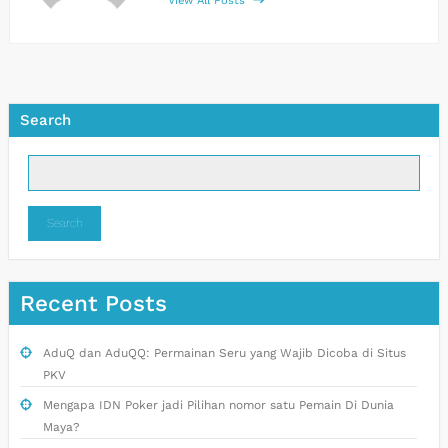
View All Posts
Search
Search
Recent Posts
AduQ dan AduQQ: Permainan Seru yang Wajib Dicoba di Situs
PKV
Mengapa IDN Poker jadi Pilihan nomor satu Pemain Di Dunia
Maya?