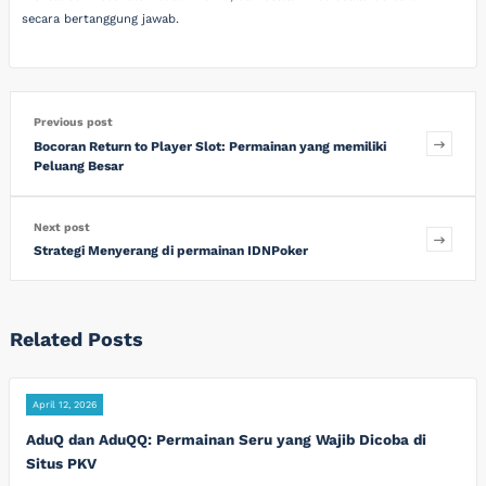
secara bertanggung jawab.
Previous post
Bocoran Return to Player Slot: Permainan yang memiliki
Peluang Besar
Next post
Strategi Menyerang di permainan IDNPoker
Related Posts
April 12, 2026
AduQ dan AduQQ: Permainan Seru yang Wajib Dicoba di
Situs PKV