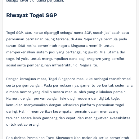
sebagai favorit di dunia perjudian.
Riwayat Togel SGP
Togel SGP, atau kerap dipanggil sebagai nama SGP, sudah jadi salah satu
permainan permainan paling terkenal di Asia. Sejarahnya bermula pada
tahun 1968 ketika pemerintah negara Singapura memilih untuk
memperkenalkan sistem judi yang bertanggung jawab. Misi utama dari
togel ini yaitu untuk mengumpulkan dana bagi program yang bersifat
sosial serta pembangunan infrastruktur di Negara itu.
Dengan kemajuan masa, Togel Singapore masuk ke berbagai transformasi
serta pengembangan. Pada permulaan nya, game itu berbentuk sederhana
dimana nomor yang dipilih secara manual oleh yang dilakukan pemain.
Namun, dengan perkembangan teknologi modern dan digital, togel
kemudian menyesuaikan dengan kehadiran platform permainan togel
daring. Hal ini memberikan kesempatan pemain dalam memasang
taruhan secara lebih gampang dan cepat, dan meningkatkan aksesibilitas
untuk setiap orang.
Popularitas Permainan Togel Singapore kian melonjak ketika pemerintah