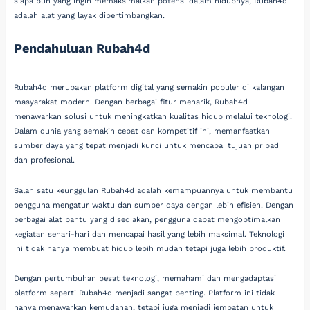
siapa pun yang ingin memaksimalkan potensi dalam hidupnya, Rubah4d
adalah alat yang layak dipertimbangkan.
Pendahuluan Rubah4d
Rubah4d merupakan platform digital yang semakin populer di kalangan
masyarakat modern. Dengan berbagai fitur menarik, Rubah4d
menawarkan solusi untuk meningkatkan kualitas hidup melalui teknologi.
Dalam dunia yang semakin cepat dan kompetitif ini, memanfaatkan
sumber daya yang tepat menjadi kunci untuk mencapai tujuan pribadi
dan profesional.
Salah satu keunggulan Rubah4d adalah kemampuannya untuk membantu
pengguna mengatur waktu dan sumber daya dengan lebih efisien. Dengan
berbagai alat bantu yang disediakan, pengguna dapat mengoptimalkan
kegiatan sehari-hari dan mencapai hasil yang lebih maksimal. Teknologi
ini tidak hanya membuat hidup lebih mudah tetapi juga lebih produktif.
Dengan pertumbuhan pesat teknologi, memahami dan mengadaptasi
platform seperti Rubah4d menjadi sangat penting. Platform ini tidak
hanya menawarkan kemudahan, tetapi juga menjadi jembatan untuk