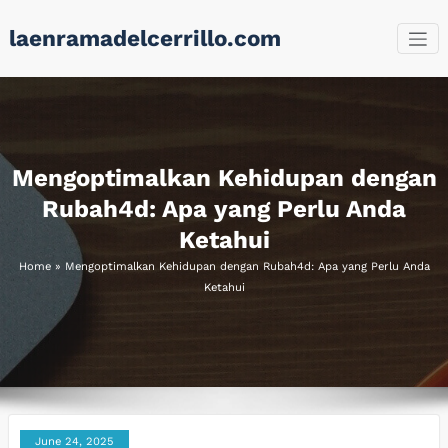
Skip
laenramadelcerrillo.com
to
content
Mengoptimalkan Kehidupan dengan
Rubah4d: Apa yang Perlu Anda
Ketahui
Home
»
Mengoptimalkan Kehidupan dengan Rubah4d: Apa yang Perlu Anda
Ketahui
June 24, 2025