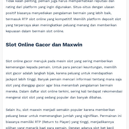
Tidak kalah penting, pemain juga harus memperhatikan reputasi dan
rating dari platform yang ingin digunakan. Situs-situs dengan ulasan
positif biasanya menyediakan pengalaman bermain yang lebih baik,
termasuk RTP slot online yang kompetitif. Memilih platform deposit slot
yang terpercaya akan meningkatkan peluang menang dan memberikan
kepuasan dalam bermain slot online.
Slot Online Gacor dan Maxwin
Slot online gacor merujuk pada mesin slot yang sering memberikan
kemenangan kepada pemain. Untuk para pencari keuntungan, memilih
slot gacor adalah langkah bijak, karena peluang untuk mendapatkan
jackpot lebih tinggi. Banyak pemain mencari informasi tentang mana saja
slot yang dianggap gacor agar bisa menambah pengalaman bermain
mereka. Dalam daftar slot online terkini, sering kali terdapat rekomendasi
mengenai slot slot yang sedang populer dan banyak dibahas.
Selain itu, slot maxwin menjadi semakin populer karena memberikan
peluang besar untuk memenangkan jumlah yang signifikan. Permainan ini
biasanya memiliki RTP (Return to Player) yang tinggi, menjadikannya
pilihan yang menarik bagi para pemain. Dengan adanya slot bet kecil