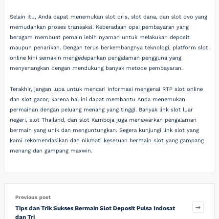
Selain itu, Anda dapat menemukan slot qris, slot dana, dan slot ovo yang
memudahkan proses transaksi. Keberadaan opsi pembayaran yang
beragam membuat pemain lebih nyaman untuk melakukan deposit
maupun penarikan. Dengan terus berkembangnya teknologi, platform slot
online kini semakin mengedepankan pengalaman pengguna yang
menyenangkan dengan mendukung banyak metode pembayaran.
Terakhir, jangan lupa untuk mencari informasi mengenai RTP slot online
dan slot gacor, karena hal ini dapat membantu Anda menemukan
permainan dengan peluang menang yang tinggi. Banyak link slot luar
negeri, slot Thailand, dan slot Kamboja juga menawarkan pengalaman
bermain yang unik dan menguntungkan. Segera kunjungi link slot yang
kami rekomendasikan dan nikmati keseruan bermain slot yang gampang
menang dan gampang maxwin.
Previous post
Tips dan Trik Sukses Bermain Slot Deposit Pulsa Indosat
dan Tri