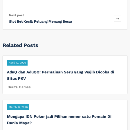
Next post
Slot Bet Kecil: Peluang Menang Besar
Related Posts
April 12, 2026
AduQ dan AduQQ: Permainan Seru yang Wajib Dicoba di
Situs PKV
Berita Games
March 17, 2026
Mengapa IDN Poker jadi Pilihan nomor satu Pemain Di
Dunia Maya?