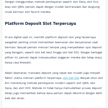
Dengan menggunakan metode pembayaran seperti slot Dana, slot Ovo,
atau slot QRIS, pemain dapat dengan mudah bertransaksi dan langsung
mulai bermain slot favorit mereka.
Platform Deposit Slot Terpercaya
Di era digital saat ini, memilih platform deposit slot yang terpercaya
sangatlah penting untuk memastikan keamanan dan kenyamanan saat
bermain. Banyak pemain mencari tempat yang menyediakan opsi deposit
yang beragam, seperti slot bet kecil hingga slot bet 500. Dengan berbagai
pilihan ini, pemain dapat menyesuaikan anggaran mereka dan tetap enjoy
tanpa rasa khawatir.
Selain keamanan, transaksi deposit yang cepat dan mudah juga menjadi
faktor utama mencari platform terpercaya.
slot bet 200
Banyak situs slot
kini mendukung metode pembayaran modern seperti slot QRIS, slot
Dana, dan slot OVO. Metode ini tidak hanya memudahkan proses deposit
tetapi juga memastikan bahwa dana pemain dapat dikontrol dengan lebih
baik dan aman.