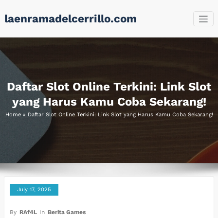
Skip
laenramadelcerrillo.com
to
content
Daftar Slot Online Terkini: Link Slot
yang Harus Kamu Coba Sekarang!
Home
»
Daftar Slot Online Terkini: Link Slot yang Harus Kamu Coba Sekarang!
July 17, 2025
By
RAf4L
In
Berita Games