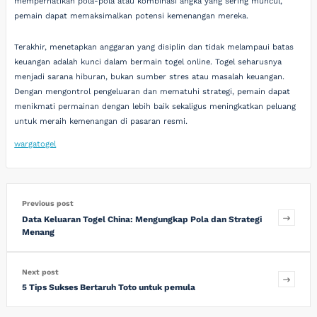
memperhatikan pola-pola atau kombinasi angka yang sering muncul,
pemain dapat memaksimalkan potensi kemenangan mereka.
Terakhir, menetapkan anggaran yang disiplin dan tidak melampaui batas
keuangan adalah kunci dalam bermain togel online. Togel seharusnya
menjadi sarana hiburan, bukan sumber stres atau masalah keuangan.
Dengan mengontrol pengeluaran dan mematuhi strategi, pemain dapat
menikmati permainan dengan lebih baik sekaligus meningkatkan peluang
untuk meraih kemenangan di pasaran resmi.
wargatogel
Previous post
Data Keluaran Togel China: Mengungkap Pola dan Strategi
Menang
Next post
5 Tips Sukses Bertaruh Toto untuk pemula