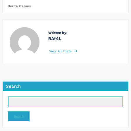
Berita Games
Written by:
RAf4L
View All Posts
Search
Search