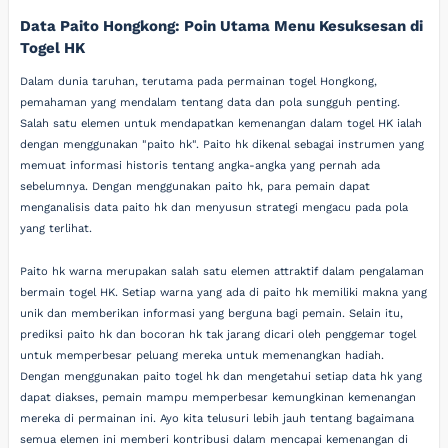
Data Paito Hongkong: Poin Utama Menu Kesuksesan di
Togel HK
Dalam dunia taruhan, terutama pada permainan togel Hongkong,
pemahaman yang mendalam tentang data dan pola sungguh penting.
Salah satu elemen untuk mendapatkan kemenangan dalam togel HK ialah
dengan menggunakan "paito hk". Paito hk dikenal sebagai instrumen yang
memuat informasi historis tentang angka-angka yang pernah ada
sebelumnya. Dengan menggunakan paito hk, para pemain dapat
menganalisis data paito hk dan menyusun strategi mengacu pada pola
yang terlihat.
Paito hk warna merupakan salah satu elemen attraktif dalam pengalaman
bermain togel HK. Setiap warna yang ada di paito hk memiliki makna yang
unik dan memberikan informasi yang berguna bagi pemain. Selain itu,
prediksi paito hk dan bocoran hk tak jarang dicari oleh penggemar togel
untuk memperbesar peluang mereka untuk memenangkan hadiah.
Dengan menggunakan paito togel hk dan mengetahui setiap data hk yang
dapat diakses, pemain mampu memperbesar kemungkinan kemenangan
mereka di permainan ini. Ayo kita telusuri lebih jauh tentang bagaimana
semua elemen ini memberi kontribusi dalam mencapai kemenangan di