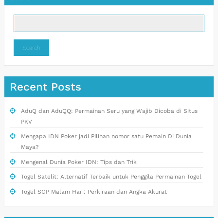
Search
Recent Posts
AduQ dan AduQQ: Permainan Seru yang Wajib Dicoba di Situs
PKV
Mengapa IDN Poker jadi Pilihan nomor satu Pemain Di Dunia
Maya?
Mengenal Dunia Poker IDN: Tips dan Trik
Togel Satelit: Alternatif Terbaik untuk Penggila Permainan Togel
Togel SGP Malam Hari: Perkiraan dan Angka Akurat