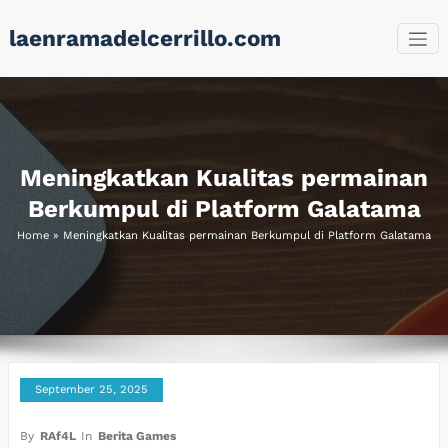
Skip
laenramadelcerrillo.com
to
content
Meningkatkan Kualitas permainan
Berkumpul di Platform Galatama
Home
»
Meningkatkan Kualitas permainan Berkumpul di Platform Galatama
September 25, 2025
By
RAf4L
In
Berita Games