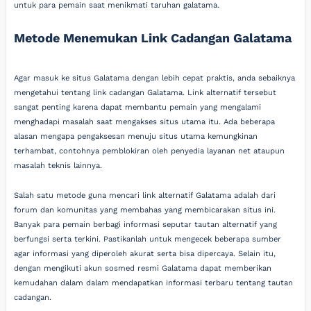
untuk para pemain saat menikmati taruhan galatama.
Metode Menemukan Link Cadangan Galatama
Agar masuk ke situs Galatama dengan lebih cepat praktis, anda sebaiknya
mengetahui tentang link cadangan Galatama. Link alternatif tersebut
sangat penting karena dapat membantu pemain yang mengalami
menghadapi masalah saat mengakses situs utama itu. Ada beberapa
alasan mengapa pengaksesan menuju situs utama kemungkinan
terhambat, contohnya pemblokiran oleh penyedia layanan net ataupun
masalah teknis lainnya.
Salah satu metode guna mencari link alternatif Galatama adalah dari
forum dan komunitas yang membahas yang membicarakan situs ini.
Banyak para pemain berbagi informasi seputar tautan alternatif yang
berfungsi serta terkini. Pastikanlah untuk mengecek beberapa sumber
agar informasi yang diperoleh akurat serta bisa dipercaya. Selain itu,
dengan mengikuti akun sosmed resmi Galatama dapat memberikan
kemudahan dalam dalam mendapatkan informasi terbaru tentang tautan
cadangan.