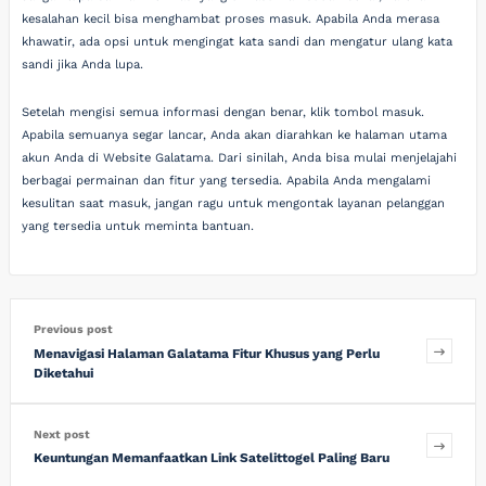
kesalahan kecil bisa menghambat proses masuk. Apabila Anda merasa
khawatir, ada opsi untuk mengingat kata sandi dan mengatur ulang kata
sandi jika Anda lupa.
Setelah mengisi semua informasi dengan benar, klik tombol masuk.
Apabila semuanya segar lancar, Anda akan diarahkan ke halaman utama
akun Anda di Website Galatama. Dari sinilah, Anda bisa mulai menjelajahi
berbagai permainan dan fitur yang tersedia. Apabila Anda mengalami
kesulitan saat masuk, jangan ragu untuk mengontak layanan pelanggan
yang tersedia untuk meminta bantuan.
Previous post
Menavigasi Halaman Galatama Fitur Khusus yang Perlu
Diketahui
Next post
Keuntungan Memanfaatkan Link Satelittogel Paling Baru