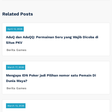
Related Posts
April 12, 2026
AduQ dan AduQQ: Permainan Seru yang Wajib Dicoba di
Situs PKV
Berita Games
March 17, 2026
Mengapa IDN Poker jadi Pilihan nomor satu Pemain Di
Dunia Maya?
Berita Games
March 13, 2026