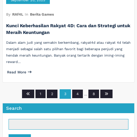
September 20, 2025
By
RAf4L
In
Berita Games
Kunci Keberhasilan Rakyat 4D: Cara dan Strategi untuk
Meraih Keuntungan
Dalam alam judi yang semakin berkembang, rakyat4d atau rakyat 4d telah
menjadi sebagai salah satu pilihan favorit bagi beberapa penjudi yang
hendak meraih keuntungan. Banyak orang tertarik dengan iming-iming
reward…
Read More
Posts
1
2
3
4
…
8
pagination
Search