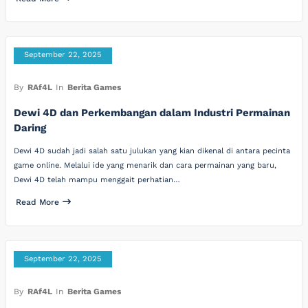
September 22, 2025
By
RAf4L
In
Berita Games
Dewi 4D dan Perkembangan dalam Industri Permainan
Daring
Dewi 4D sudah jadi salah satu julukan yang kian dikenal di antara pecinta
game online. Melalui ide yang menarik dan cara permainan yang baru,
Dewi 4D telah mampu menggait perhatian…
Read More
September 22, 2025
By
RAf4L
In
Berita Games