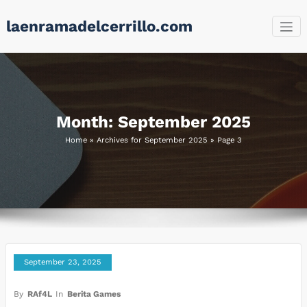
Skip
laenramadelcerrillo.com
to
content
Month:
September 2025
Home
»
Archives for September 2025
»
Page 3
September 23, 2025
By
RAf4L
In
Berita Games