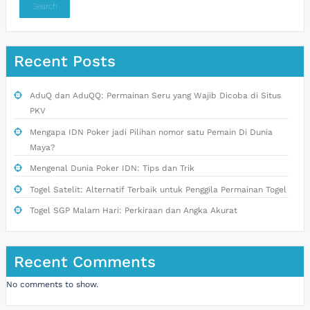
Search
Recent Posts
AduQ dan AduQQ: Permainan Seru yang Wajib Dicoba di Situs
PKV
Mengapa IDN Poker jadi Pilihan nomor satu Pemain Di Dunia
Maya?
Mengenal Dunia Poker IDN: Tips dan Trik
Togel Satelit: Alternatif Terbaik untuk Penggila Permainan Togel
Togel SGP Malam Hari: Perkiraan dan Angka Akurat
Recent Comments
No comments to show.