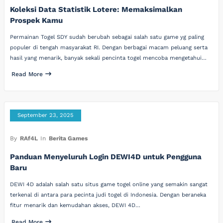
Koleksi Data Statistik Lotere: Memaksimalkan
Prospek Kamu
Permainan Togel SDY sudah berubah sebagai salah satu game yg paling
populer di tengah masyarakat RI. Dengan berbagai macam peluang serta
hasil yang menarik, banyak sekali pencinta togel mencoba mengetahui…
Read More
September 23, 2025
By
RAf4L
In
Berita Games
Panduan Menyeluruh Login DEWI4D untuk Pengguna
Baru
DEWI 4D adalah salah satu situs game togel online yang semakin sangat
terkenal di antara para pecinta judi togel di Indonesia. Dengan beraneka
fitur menarik dan kemudahan akses, DEWI 4D…
Read More