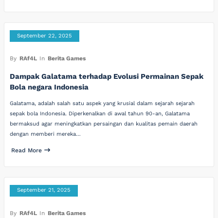
September 22, 2025
By
RAf4L
In
Berita Games
Dampak Galatama terhadap Evolusi Permainan Sepak
Bola negara Indonesia
Galatama, adalah salah satu aspek yang krusial dalam sejarah sejarah
sepak bola Indonesia. Diperkenalkan di awal tahun 90-an, Galatama
bermaksud agar meningkatkan persaingan dan kualitas pemain daerah
dengan memberi mereka…
Read More
September 21, 2025
By
RAf4L
In
Berita Games