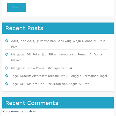
Search
Recent Posts
AduQ dan AduQQ: Permainan Seru yang Wajib Dicoba di Situs
PKV
Mengapa IDN Poker jadi Pilihan nomor satu Pemain Di Dunia
Maya?
Mengenal Dunia Poker IDN: Tips dan Trik
Togel Satelit: Alternatif Terbaik untuk Penggila Permainan Togel
Togel SGP Malam Hari: Perkiraan dan Angka Akurat
Recent Comments
No comments to show.