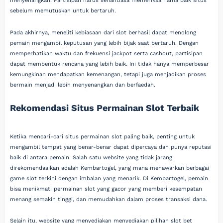
menyenangkan. Partisipan harus senantiasa memeriksa nama baik situs
sebelum memutuskan untuk bertaruh.
Pada akhirnya, meneliti kebiasaan dari slot berhasil dapat menolong
pemain mengambil keputusan yang lebih bijak saat bertaruh. Dengan
memperhatikan waktu dan frekuensi jackpot serta cashout, partisipan
dapat membentuk rencana yang lebih baik. Ini tidak hanya memperbesar
kemungkinan mendapatkan kemenangan, tetapi juga menjadikan proses
bermain menjadi lebih menyenangkan dan berfaedah.
Rekomendasi Situs Permainan Slot Terbaik
Ketika mencari-cari situs permainan slot paling baik, penting untuk
mengambil tempat yang benar-benar dapat dipercaya dan punya reputasi
baik di antara pemain. Salah satu website yang tidak jarang
direkomendasikan adalah Kembartogel, yang mana menawarkan berbagai
game slot terkini dengan imbalan yang menarik. Di Kembartogel, pemain
bisa menikmati permainan slot yang gacor yang memberi kesempatan
menang semakin tinggi, dan memudahkan dalam proses transaksi dana.
Selain itu, website yang menyediakan menyediakan pilihan slot bet