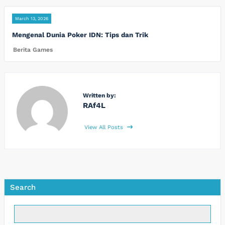
March 13, 2026
Mengenal Dunia Poker IDN: Tips dan Trik
Berita Games
Written by:
RAf4L
View All Posts
Search