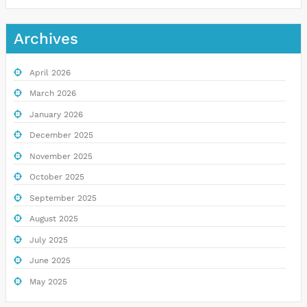
Archives
April 2026
March 2026
January 2026
December 2025
November 2025
October 2025
September 2025
August 2025
July 2025
June 2025
May 2025