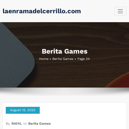
Skip
laenramadelcerrillo.com
to
content
Berita Games
Home
»
Berita Games
»
Page 34
August 13, 2025
By
RAf4L
In
Berita Games